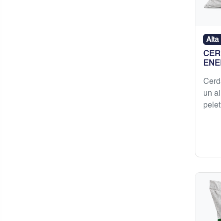
Alta
CER
ENE
Cerd
un a
pelet