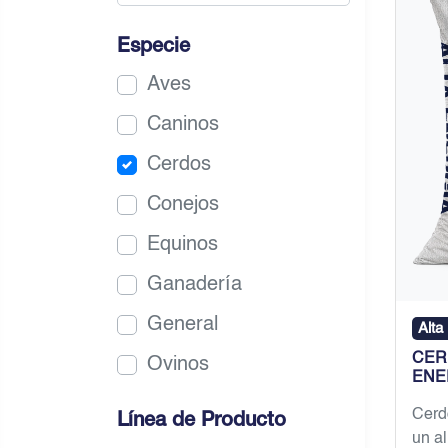
Especie
Aves
Caninos
Cerdos
Conejos
Equinos
Ganadería
General
Alta
CER
Ovinos
ENE
Cerdo
Línea de Producto
un a