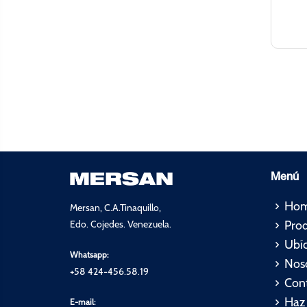
Menú
Ho
Mersan, C.A.Tinaquillo,
Pro
Edo. Cojedes. Venezuela.
Ubí
Whatsapp:
Nos
+58 424-456.58.19
Con
Haz 
E-mail: