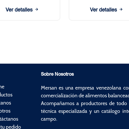
Ver detalles
Ver detalles
Sobre Nosotros
me
Mersan es una empresa venezolana con 
ductos
comercialización de alimentos balancea
canos
Acompañamos a productores de todo el 
otros
técnica especializada y un catálogo in
táctanos
campo.
tu pedido