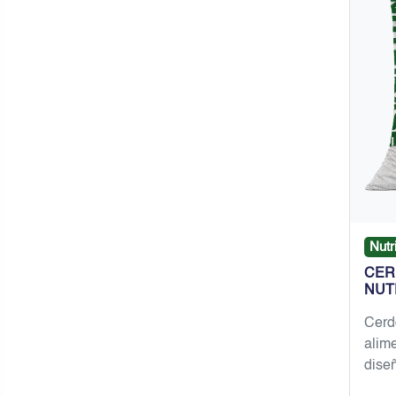
Nutr
CER
NUT
Cerd
alim
diseñ